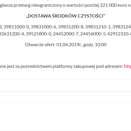
głasza przetarg nieograniczony o wartości poniżej 221 000 euro n
„DOSTAWA ŚRODKÓW CZYSTOŚCI”
, 39811000-0, 39831000-6, 39831200-8, 39831210-1, 3983124
33631200-4, 39525800-0, 24452000-7, 24456000-5, 42912310-
Otwarcie ofert: 01.04.2019r., godz. 10:00
e jest za pośrednictwem platformy zakupowej pod adresem:
htt
cjalista)
k
2
odz. 12.10