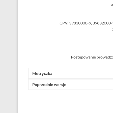
o
CPV: 39830000-9, 39832000-3
Postępowanie prowadzon
Metryczka
Poprzednie wersje
Wytworzone przez:
Agnieszka Szymaniak
(st. spe
Data wytworzenia: 15 marca 2019
Udostępniony w BIP przez:
Agnieszka Szymania
Data udostępnienia: 15 marca 2019 o godz. 12.3
Data ostatniej modyfikacji: 11 czerwca 2019 o g