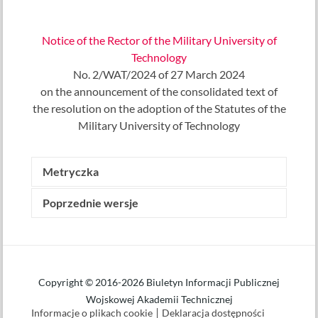
Notice of the Rector of the Military University of
Technology
No. 2/WAT/2024 of 27 March 2024
on the announcement of the consolidated text of
the resolution on the adoption of the Statutes of the
Military University of Technology
Metryczka
Poprzednie wersje
Wytworzone przez:
Tomasz Miszczak
(Sekretarz
Senatu WAT)
Data wytworzenia: 9 października 2019
Udostępniony w BIP przez:
Robert Drygas
Data udostępnienia: 11 października 2019 o
Copyright © 2016-2026 Biuletyn Informacji Publicznej
godz. 12.38
Wojskowej Akademii Technicznej
Informacje o plikach cookie
Deklaracja dostępności
Data ostatniej modyfikacji: 24 stycznia 2025 o