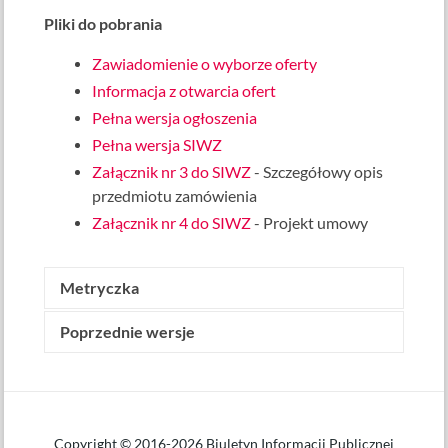
Pliki do pobrania
Zawiadomienie o wyborze oferty
Informacja z otwarcia ofert
Pełna wersja ogłoszenia
Pełna wersja SIWZ
Załącznik nr 3 do SIWZ
- Szczegółowy opis
przedmiotu zamówienia
Załącznik nr 4 do SIWZ
- Projekt umowy
Metryczka
Poprzednie wersje
Wytworzone przez:
Janusz Skrzyński
(Specjalista)
Data wytworzenia: 3 sierpnia 2018
Udostępniony w BIP przez:
Janusz Skrzyński
Data udostępnienia: 3 sierpnia 2018 o godz.
10.17
Copyright © 2016-2026 Biuletyn Informacji Publicznej