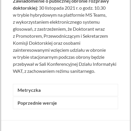
Zawiadomienie o publicznej obronie rozprawy
doktorskiej:
30 listopada 2021 r. o godz. 10.30
w trybie hybrydowym na platformie MS Teams,
z wykorzystaniem elektronicznego systemu
głosowań, z zastrzeżeniem, że Doktorant wraz
z Promotorem, Przewodniczącym i Sekretarzem
Komisji Doktorskiej oraz osobami
zainteresowanymi wzięciem udziału w obronie
w trybie stacjonarnym podczas obrony będzie
przebywał w Sali Konferencyjnej Działu Informatyki
WAT, z zachowaniem reżimu sanitarnego.
Metryczka
Poprzednie wersje
Wytworzone przez:
Iwona Leśkiewicz
(Sekretarz
Rady Dyscypliny Naukowej Informatyka Techniczna i
Telekomunikacja)
Data wytworzenia: 26 października 2021