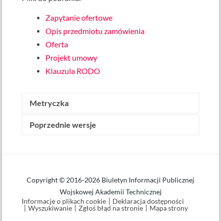
Zapytanie ofertowe
Opis przedmiotu zamówienia
Oferta
Projekt umowy
Klauzula RODO
Metryczka
Poprzednie wersje
Wytworzone przez:
Bożena Poręcka
(starszy
referent)
Data wytworzenia: 15 października 2021
Udostępniony w BIP przez:
Bożena Poręcka
Data udostępnienia: 15 października 2021 o
Copyright © 2016-2026 Biuletyn Informacji Publicznej
godz. 09.56
Wojskowej Akademii Technicznej
Informacje o plikach cookie
Deklaracja dostępności
Data ostatniej modyfikacji: 25 października 2021
Wyszukiwanie
Zgłoś błąd na stronie
Mapa strony
o godz. 10.42