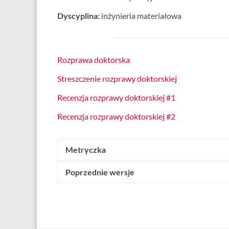
Dyscyplina:
inżynieria materiałowa
Rozprawa doktorska
Streszczenie rozprawy doktorskiej
Recenzja rozprawy doktorskiej #1
Recenzja rozprawy doktorskiej #2
Metryczka
Poprzednie wersje
Wytworzone przez:
Radosław Łyszkowski
(Sekre
Data wytworzenia: 19 grudnia 2019
Udostępniony w BIP przez:
Robert Drygas
Data udostępnienia: 19 grudnia 2019 o godz. 12
Data ostatniej modyfikacji: 13 lipca 2026 o godz