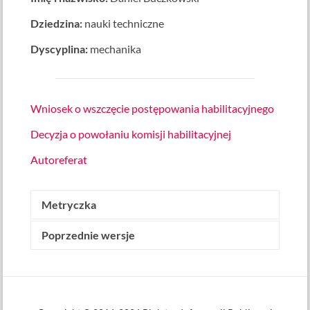
Dziedzina:
nauki techniczne
Dyscyplina:
mechanika
Wniosek o wszczęcie postępowania habilitacyjnego
Decyzja o powołaniu komisji habilitacyjnej
Autoreferat
Metryczka
Poprzednie wersje
Wytworzone przez:
Robert Drygas
(administrator)
Data wytworzenia: 3 września 2019
Udostępniony w BIP przez:
Robert Drygas