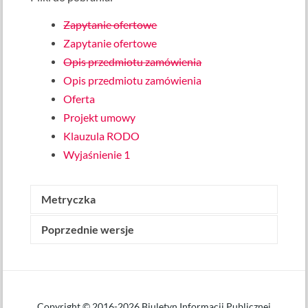
Zapytanie ofertowe
Zapytanie ofertowe
Opis przedmiotu zamówienia
Opis przedmiotu zamówienia
Oferta
Projekt umowy
Klauzula RODO
Wyjaśnienie 1
Metryczka
Poprzednie wersje
Wytworzone przez:
Bożena Poręcka
(starszy
referent)
Data wytworzenia: 26 października 2021
Udostępniony w BIP przez:
Bożena Poręcka
Data udostępnienia: 26 października 2021 o
Copyright © 2016-2026 Biuletyn Informacji Publicznej